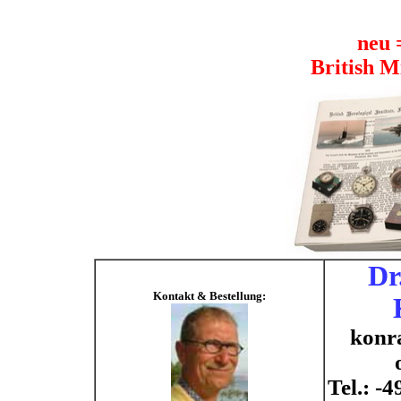
neu 
British M
Dr
Kontakt & Bestellung:
konr
Tel.: -