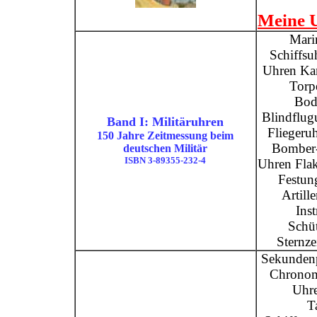
Meine U
Mari
Schiffsu
Uhren Ka
Torp
Bod
Blindflug
Band I: Militäruhren
Fliegeru
150 Jahre Zeitmessung beim
Bomber
deutschen Militär
ISBN 3-89355-232-4
Uhren Flak
Festun
Artill
Ins
Schü
Sternze
Sekundenp
Chronom
Uhre
T