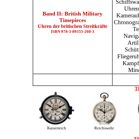
Schiffswa
Uhren
Band II: British Military
Kamerauh
Timepieces
Chronograp
Uhren der britischen Streitkräfte
Te
ISBN 978-3-89355-260-3
Naviga
Arti
Schüt
Flieger
Kampf
Mine
T
Kaiserreich
Reichswehr
Th