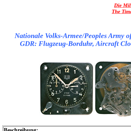
Die Mil
The Time
Nationale Volks-Armee/Peoples Army of
GDR: Flugzeug-Borduhr, Aircraft Cl
Beschreibung: