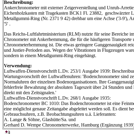
Beschreibung:
Ankerchronometer mit externer Zeigerverstellung und Unruh-Arretier
Eichenholzkasten mit Tragekasten BCK1 Fl. 23882, geschwärzter Le
Metallgummi-Ring (Nr. 2371 9 42) drehbar um eine Achse ('3-9'), Arr
'5' .
Das Reichs-Luftfahrtministerium (RLM) nutzte für seine Bereiche i
Chronometer mit Ankerhemmung, die für die häufigeren Transporte u
Chronometerhemmung ist. Die etwas geringere Ganggenauigkeit reich
und Justier-Perioden aus. Wegen der Vibrationen in Flugzeugen ware
sondern in einem Metallgummi-Ring eingehängt.
Verwendung:
Luftwaffen-Dienstvorschrift L.Dv. 253/1 Ausgabe 1939: Beschreibu
Wartungsvorschrift der Luftwaffenuhren: 'Bodenchronometer sind z
Normaluhren der einzelnen Bodenorganisationen. Ihre Ganggenauigkei
fehlerfreie Bewahrung der absoluten Tageszeit über 24 Stunden und l
direkt mit den Zeitsignalen.'
Luftwaffen-Dienstvorschrift L.Dv. 268/1 Ausgabe 1935:
Bodenchronometer BC 1010: Das Bodenchronometer ist eine Feinmes
eine möglichst genaue Zeitangabe abgeleitet werden soll. Es dient 
Gebrauchsuhren, z.B. Beobachtungsuhren u.ä. Lieferanten:
A. Lange & Söhne, Glashütte/Sa. und
Gerhard D. Wempe Chronometerwerke, Hamburg (Ergänzung 1939