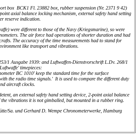
port box
BCK1 Fl. 23882
box, rubber suspension
(Nr. 2371 9 42)
point axial balance locking mechanism, external safety hand setting
r reserve indication.
waffe) were different to those of the Navy (Kriegsmarine), so were
onometers. The air force had operations of shorter duration and had
ircrafts. The accuracy of the time measurements had to stand for
 environment like transport and vibrations.
 253/1 Ausgabe 1939: and Luftwaffen-Dienstvorschrift L.Dv. 268/1
'Luftwaffe' timepieces:
ometer BC 1010' keep the standard time for the surface
with the radio time signals.'
It is used to compare the different duty
nd aircraft clocks.
etent, an
external safety hand setting device, 2-point axial balance
he vibrations it is not gimballed, but mounted in a rubber ring.
hütte/Sa. und Gerhard D. Wempe Chronometerwerke, Hamburg