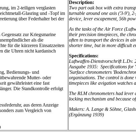
Description:
ung, im 2-teiligen verglasten
Two part oak box with extra trans
ichtmetall-Glasring und -Topf im
turnable around one axis ('3-9'),
2-
etierung über Federhalter bei der
device, lever escapement, 56h powe
As the tasks of the Air Force (Luft
m Gegensatz zur Kriegsmarine
their precision timepieces, the chr
nempfindlicher als die
often to transport the devices in a
te für die kürzeren Einsatzzeiten
shorter time, but in more difficult
n die Uhren nicht kardanisch
Specifications:
Luftwaffen-Dienstvorschrift L.Dv.
Ausgabe 1935:
Specifications for 
ng, Bedienungs- und
'Surface chronometers 'Bodenchron
eitbewahrende Mutter- oder
organisations. The control is done 
t gewährleistet eine fast
timepieces like avigation watches a
änger. Die Standkontrolle erfolgt
The RLM chronometers had lever d
locking mechanism and because of t
sfederuhr, aus deren Anzeige
Makers: A. Lange & Söhne, Glas
besonders zum Vergleich von
(Ergänzung 1939)
)