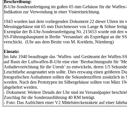
Beschreibung:
B-Uhr-Sonderanfertigung im goßen 65 mm Gehäuse für die Waffen-SS
Indikation zur Verwendung in einer Visiereinrichtung.
1943 wurden laut dem vorliegenden Dokument 22 dieser Uhren im v
Messinggehäuse mit 65 mm Durchmesser von Lange & Söhne fertigges
Exemplar der B-Uhr-Sonderanfertigung Nr. 215653 wurde mit den w
SS-Führungshauptamt in Berlin ‘Versandart: als Expreßgut an die SS
verschickt. (Uhr aus dem Besitz von M. Kreitlein, Nürnberg)
Einsatz:
Im Jahr 1940 beauftragte das ‘Waffen- und Geräteamt der Waffen-S
auf Basis der Luftwaffen-B-Uhr eine eine ‘Beobachtungsuhr für ‘Meß
Anhaltevorrichtung für die Unruh’ zu entwickeln, deren 1/5 Sekunde
Leuchtfarbe ausgestattet sein sollte. Dies erzwang einen größeren Du
fotografischen Aufnahmen sollten die Sekundenziffern zusätzlich in S
werden. Nach den Prototypen im Silbergehäuse sollten von März 19
abgeliefert werden.
- Dokument: Weitere Details der Uhr sind im Versandpapier beschrie
Zuschlag für die Sonderausführung 40 RM beträgt.
- Foto: Das Aufrichten einer V2 Mittelstreckenrakete auf einer fahr