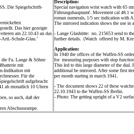
Description:
. Die Spiegelschrift-
Special navigation wrist watch with 65 mm
Führungshauptamt'. Movement cal 48.1 wit
roman numerals, 1/5 sec indication with A
ernickelten
The mirrored indication shows the use in a
tellt. Das hier gezeigte
eiteren am 22.10.43 an das
- Lange Glashütte: no. 215653 send to th
-Artl.-Schule-Glau.’
further details. (Watch offered by M. Kre
Application:
In 1940 the offices of the Waffen-SS ord
S die Fa. Lange & Söhne
for measuring purposes with stop function
batterie mit
This led to this large diameter of the dial
n-Indikation mit
additional be mirrored. After some first it
rchmesser. Für die
per month starting in march 1941.
piegelschrift aufgebracht
- The document shows 22 of these watches
41 ab monatlich 10 Uhren
22.10.1943 to the Waffen-SS Berlin.
- Photo: The getting upright of a V2 surfac
ben, so auch, daß der
baren Abschussrampe.